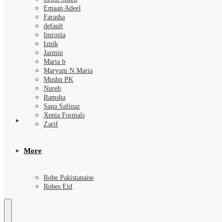
Emaan Adeel
Farasha
default
Imrozia
Iznik
Jazmin
Maria b
Maryum N Maria
Mushq PK
Nureh
Ramsha
Sana Safinaz
Xenia Formals
Zarif
More
Robe Pakistanaise
Robes Eid