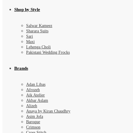
Shop by Style
Salwar Kameez
Sharara Suits
Sari
Maxi
Lehenga Choli
Pakistani Wedding Frocks
Brands
Adan Libas
Afrozeh
Aik Atelier
Akbar Aslam
Alizeh
Anaya by Kiran Chaudhry
Asim Jofa
Baroque
Crimson
Cross Stitch