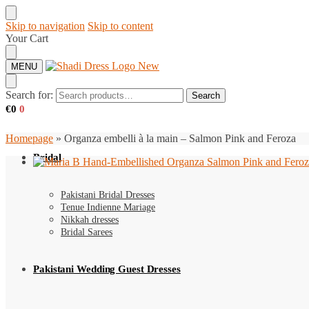
Skip to navigation
Skip to content
Your Cart
MENU
Search for:
Search
€
0
0
Homepage
»
Organza embelli à la main – Salmon Pink and Feroza
Bridal
Pakistani Bridal Dresses
Tenue Indienne Mariage
Nikkah dresses
Bridal Sarees
Pakistani Wedding Guest Dresses