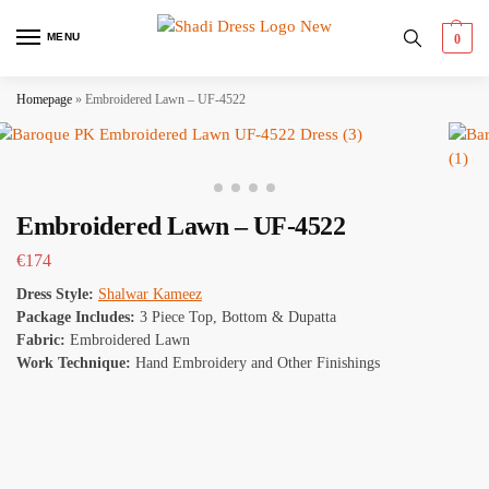
MENU
0
Homepage
»
Embroidered Lawn – UF-4522
Embroidered Lawn – UF-4522
€
174
Dress Style:
Shalwar Kameez
Package Includes:
3 Piece Top, Bottom & Dupatta
Fabric:
Embroidered Lawn
Work Technique:
Hand Embroidery and Other Finishings