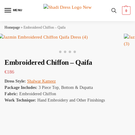
MENU
0
Homepage
»
Embroidered Chiffon – Qaifa
Embroidered Chiffon – Qaifa
€
186
Dress Style:
Shalwar Kameez
Package Includes:
3 Piece Top, Bottom & Dupatta
Fabric:
Embroidered Chiffon
Work Technique:
Hand Embroidery and Other Finishings