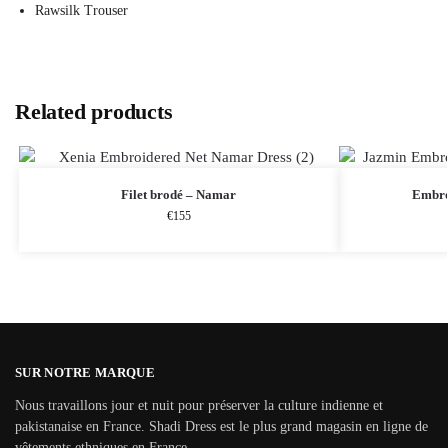
Rawsilk Trouser
Related products
Filet brodé – Namar
Embro
€
155
SUR NOTRE MARQUE
Nous travaillons jour et nuit pour préserver la culture indienne et
pakistanaise en France. Shadi Dress est le plus grand magasin en ligne de
vêtements ethniques en France