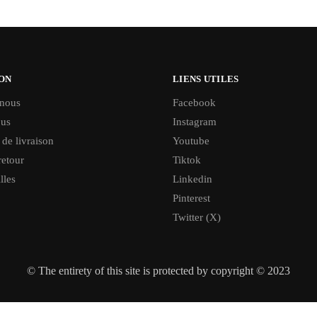
ON
LIENS UTILES
 nous
Facebook
ous
Instagram
 de livraison
Youtube
retour
Tiktok
lles
Linkedin
Pinterest
Twitter (X)
© The entirety of this site is protected by copyright © 2023