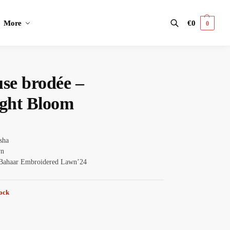
More
€
0
0
Search
use brodée –
ight Bloom
asha
wn
 Bahaar Embroidered Lawn’24
tock