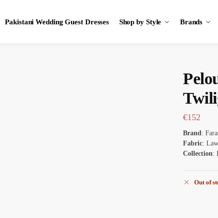
Pakistani Wedding Guest Dresses
Shop by Style
Brands
Pelo
Twil
€
152
Brand
: Far
Fabric
: La
Collection
:
Out of s