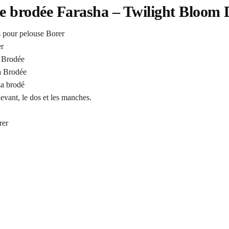
se brodée Farasha – Twilight Bloom
s pour pelouse Borer
r
 Brodée
a Brodée
za brodé
evant, le dos et les manches.
rer