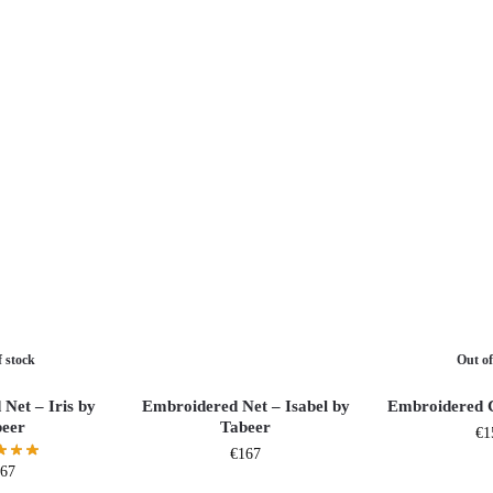
f stock
Out of
Net – Iris by
Embroidered Net – Isabel by
Embroidered C
beer
Tabeer
€
1
€
167
167