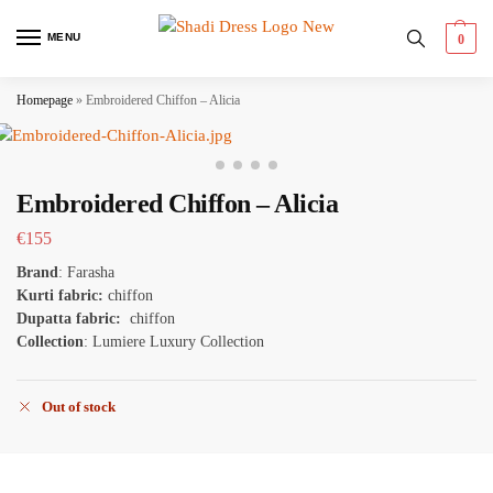
MENU
0
Homepage
»
Embroidered Chiffon – Alicia
Embroidered Chiffon – Alicia
€
155
Brand
: Farasha
Kurti fabric:
chiffon
Dupatta fabric:
chiffon
Collection
:
Lumiere Luxury Collection
Out of stock